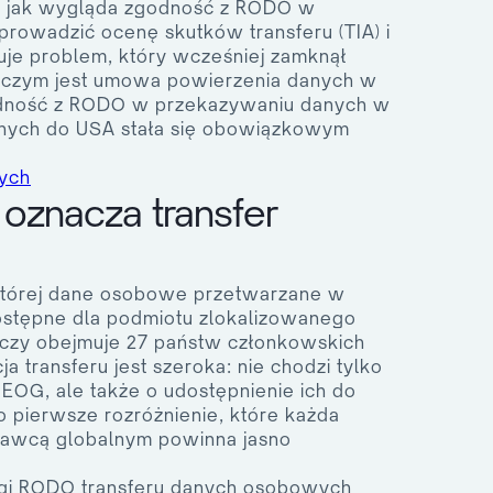
r, jak wygląda zgodność z RODO w
prowadzić ocenę skutków transferu (TIA) i
uje problem, który wcześniej zamknął
, czym jest umowa powierzenia danych w
godność z RODO w przekazywaniu danych w
anych do USA stała się obowiązkowym
ych
 oznacza transfer
 której dane osobowe przetwarzane w
ostępne dla podmiotu zlokalizowanego
czy obejmuje 27 państw członkowskich
ja transferu jest szeroka: nie chodzi tylko
 EOG, ale także o udostępnienie ich do
o pierwsze rozróżnienie, które każda
tawcą globalnym powinna jasno
ogi RODO transferu danych osobowych