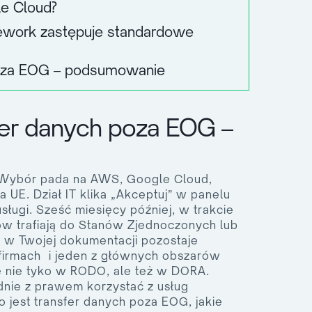
e Cloud?
mework zastępuje standardowe
poza EOG – podsumowanie
fer danych poza EOG –
. Wybór pada na AWS, Google Cloud,
 UE. Dział IT klika „Akceptuj” w panelu
sługi. Sześć miesięcy później, w trakcie
ów trafiają do Stanów Zjednoczonych lub
u w Twojej dokumentacji pozostaje
h firmach i jeden z głównych obszarów
ę nie tyko w RODO, ale też w DORA.
dnie z prawem korzystać z usług
jest transfer danych poza EOG, jakie