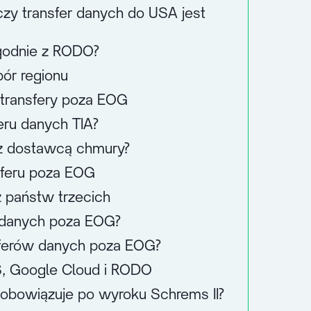
czy transfer danych do USA jest
godnie z RODO?
ór regionu
transfery poza EOG
eru danych TIA?
z dostawcą chmury?
sferu poza EOG
 państw trzecich
r danych poza EOG?
sferów danych poza EOG?
, Google Cloud i RODO
al obowiązuje po wyroku Schrems II?