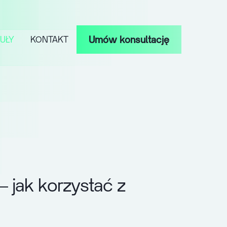
Umów konsultację
UŁY
KONTAKT
–
j
a
k
k
o
r
z
y
s
t
a
ć
z