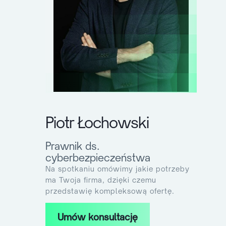
Piotr Łochowski
Prawnik ds.
cyberbezpieczeństwa
Na spotkaniu omówimy jakie potrzeby
ma Twoja firma, dzięki czemu
przedstawię kompleksową ofertę.
Umów konsultację