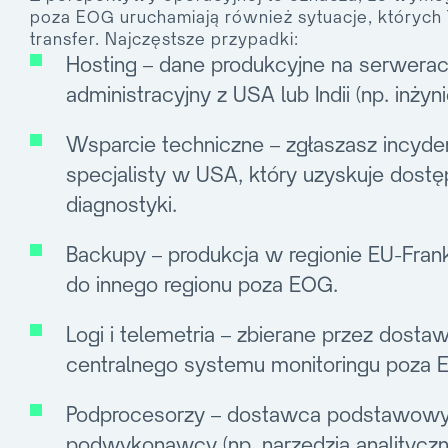
poza EOG uruchamiają również sytuacje, których 
transfer. Najczęstsze przypadki:
Hosting
– dane produkcyjne na serwerac
administracyjny z USA lub Indii (np. inży
Wsparcie techniczne
– zgłaszasz incyden
specjalisty w USA, który uzyskuje dost
diagnostyki.
Backupy
– produkcja w regionie EU-Fran
do innego regionu poza EOG.
Logi i telemetria
– zbierane przez dostaw
centralnego systemu monitoringu poza 
Podprocesorzy
– dostawca podstawowy 
podwykonawcy (np. narzędzia analitycz