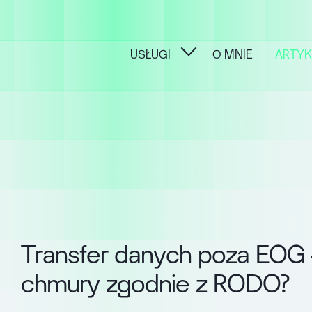
USŁUGI
O MNIE
ARTYK
T
r
a
n
s
f
e
r
d
a
n
y
c
h
p
o
z
a
E
O
G
c
h
m
u
r
y
z
g
o
d
n
i
e
z
R
O
D
O
?