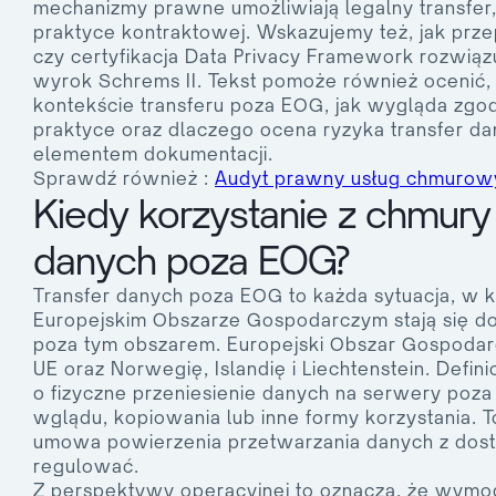
mechanizmy prawne umożliwiają legalny transfe
praktyce kontraktowej. Wskazujemy też, jak prze
czy certyfikacja Data Privacy Framework rozwiąz
wyrok Schrems II. Tekst pomoże również ocenić
kontekście transferu poza EOG, jak wygląda z
praktyce oraz dlaczego ocena ryzyka transfer d
elementem dokumentacji.
Sprawdź również :
Audyt prawny usług chmurow
Kiedy korzystanie z chmury
danych poza EOG?
Transfer danych poza EOG to każda sytuacja, w
Europejskim Obszarze Gospodarczym stają się d
poza tym obszarem. Europejski Obszar Gospodar
UE oraz Norwegię, Islandię i Liechtenstein. Definic
o fizyczne przeniesienie danych na serwery poza
wglądu, kopiowania lub inne formy korzystania. T
umowa powierzenia przetwarzania danych z dos
regulować.
Z perspektywy operacyjnej to oznacza, że wym