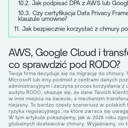
10.2.
Jak podpisać DPA z AWS lub Googl
10.3.
Czy certyfikacja Data Privacy Fra
klauzule umowne?
11.
Jak bezpiecznie korzystać z chmury 
AWS, Google Cloud i trans
co sprawdzić pod RODO?
Twoja firma decyduje się na migrację do chmury
Microsoft lub inny podmiot z centrami danych poza
administracyjnym i zaczyna proces korzystania z u
audytu RODO, okazuje się, że dane Twoich klient
w inne miejsca na świecie, a mechanizm transfer
niejasny. To bardzo częsty scenariusz w polskic
ryzyka regulacyjnego, na które zwraca się uwag
W tym artykule pokazujemy, jak w 2026 roku zgo
globalnych dostawców chmury. Wyjaśniamy, co to 