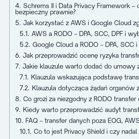
4.
Schrems II i Data Privacy Framework – 
bezpieczny prawnie?
5.
Jak korzystać z AWS i Google Cloud z
5.1.
AWS a RODO – DPA, SCC, DPF i wyb
5.2.
Google Cloud a RODO – DPA, SCC i 
6.
Jak przeprowadzić ocenę ryzyka transf
7.
Jakie klauzule warto dodać do umowy 
7.1.
Klauzula wskazująca podstawę tran
7.2.
Klauzula dotycząca żądań organów z
8.
Co grozi za niezgodny z RODO transfe
9.
Kiedy warto przeprowadzić audyt tran
10.
FAQ – transfer danych poza EOG, AWS
10.1.
Co to jest Privacy Shield i czy nad