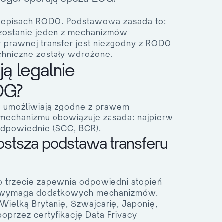
rzepisach RODO. Podstawowa zasada to:
y zostanie jeden z mechanizmów
 prawnej transfer jest niezgodny z RODO
echniczne zostały wdrożone.
ą legalnie
OG?
e umożliwiają zgodne z prawem
mechanizmu obowiązuje zasada: najpierw
odpowiednie (SCC, BCR).
ostsza podstawa transferu
 trzecie zapewnia odpowiedni stopień
ie wymaga dodatkowych mechanizmów.
Wielką Brytanię, Szwajcarię, Japonię,
przez certyfikację Data Privacy