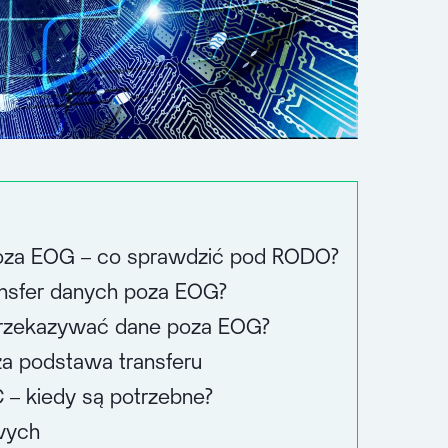
poza EOG – co sprawdzić pod RODO?
ansfer danych poza EOG?
 przekazywać dane poza EOG?
za podstawa transferu
– kiedy są potrzebne?
wych