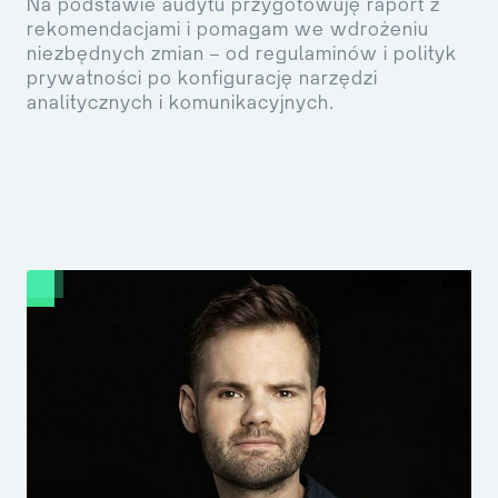
Na podstawie audytu przygotowuję raport z
rekomendacjami i pomagam we wdrożeniu
niezbędnych zmian – od regulaminów i polityk
prywatności po konfigurację narzędzi
analitycznych i komunikacyjnych.