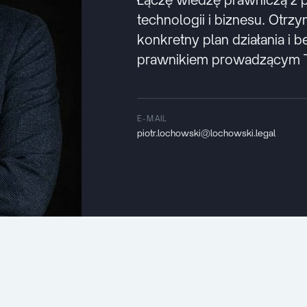
technologii i biznesu. Otrz
konkretny plan działania i 
prawnikiem prowadzącym T
E-MAIL
piotr.lochowski@lochowski.legal