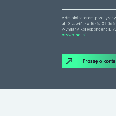
Administratorem przesyłan
ul. Skawińska 15/6, 31-06
wymiany korespondencji. Wi
prywatności
.
Proszę o konta