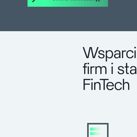
Wsparci
firm i s
FinTech