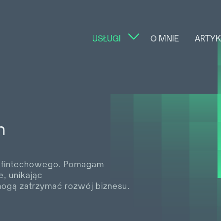
USŁUGI
O MNIE
ARTYK
h
i fintechowego. Pomagam
, unikając
mogą zatrzymać rozwój biznesu.