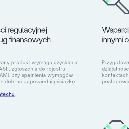
i regulacyjnej
Wsparcie
ług finansowych
innymi 
owany produkt wymaga uzyskania
Przygotowu
 ASI), zgłoszenia do rejestru,
działalnoś
 AML czy spełnienia wymogów
kontaktach
 dobrać odpowiednią ścieżkę
postępowań
ntechu