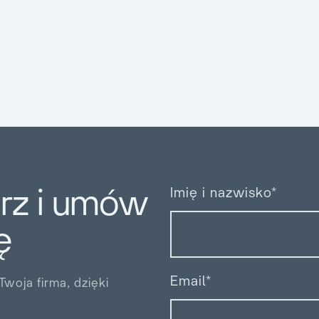
arz i umów
Imię i nazwisko*
ę
Email*
woja firma, dzięki