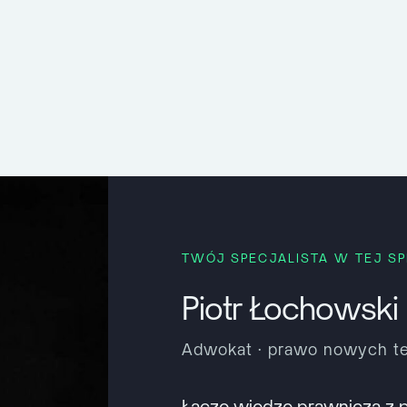
TWÓJ SPECJALISTA W TEJ S
Piotr Łochowski
Adwokat · prawo nowych te
Łączę wiedzę prawniczą z 