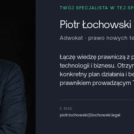
TWÓJ SPECJALISTA W TEJ S
Piotr Łochowski
Adwokat · prawo nowych te
Łączę wiedzę prawniczą z 
technologii i biznesu. Otrz
konkretny plan działania i 
prawnikiem prowadzącym T
E-MAIL
piotr.lochowski@lochowski.legal