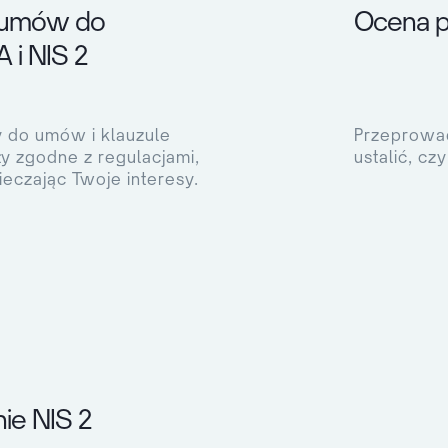
 umów do
Ocena p
i NIS 2
 do umów i klauzule
Przeprowad
y zgodne z regulacjami,
ustalić, cz
eczając Twoje interesy.
ie NIS 2