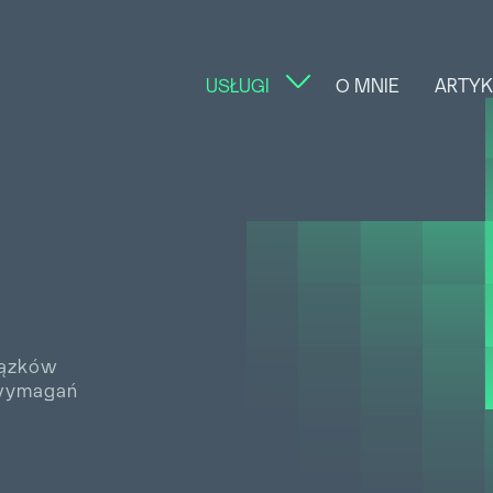
USŁUGI
O MNIE
ARTYK
iązków
 wymagań