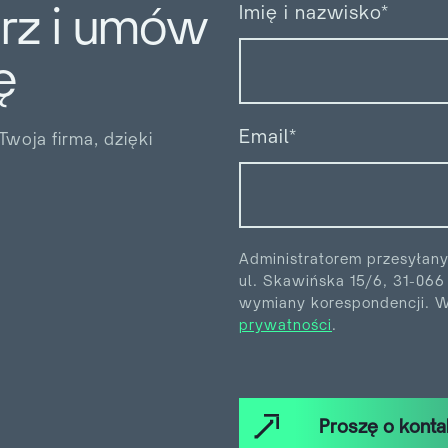
arz i umów
Imię i nazwisko*
ę
Email*
woja firma, dzięki
Administratorem przesyłan
ul. Skawińska 15/6, 31-06
wymiany korespondencji. Wi
prywatności
.
Proszę o konta