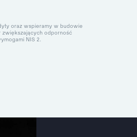
yty oraz wspieramy w budowie
r zwiększających odporność
wymogami NIS 2.