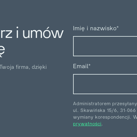
arz i umów
Imię i nazwisko*
ę
Email*
woja firma, dzięki
Administratorem przesyłan
ul. Skawińska 15/6, 31-06
wymiany korespondencji. Wi
prywatności
.