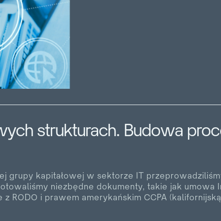
ch strukturach. Budowa proce
j grupy kapitałowej w sektorze IT przeprowadziliśm
otowaliśmy niezbędne dokumenty, takie jak umowa In
ie z RODO i prawem amerykańskim CCPA (kalifornijsk