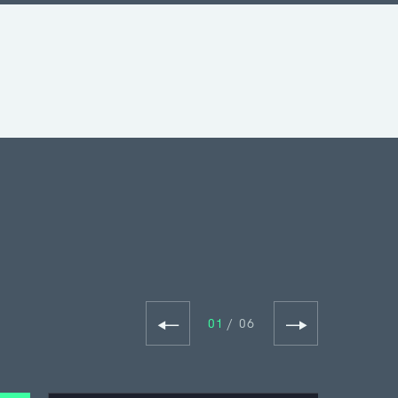
←
→
01
/
06