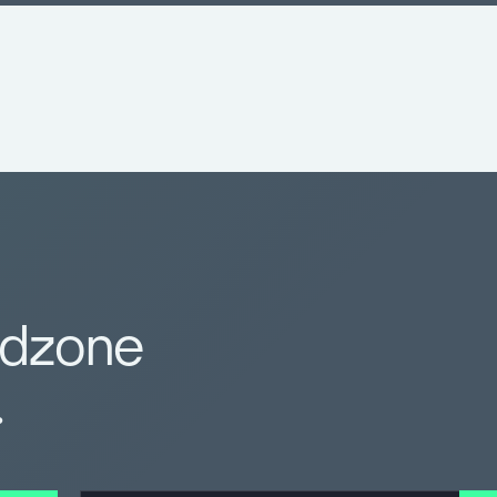
rdzone
.