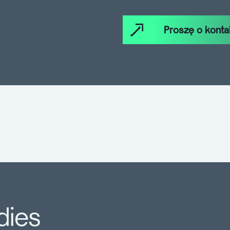
Proszę o konta
dies