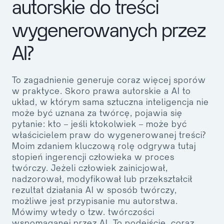
autorskie do treści
wygenerowanych przez
AI?
To zagadnienie generuje coraz więcej sporów
w praktyce. Skoro
prawa autorskie a AI
to
układ, w którym sama sztuczna inteligencja nie
może być uznana za twórcę, pojawia się
pytanie: kto – jeśli ktokolwiek – może być
właścicielem praw do wygenerowanej treści?
Moim zdaniem kluczową rolę odgrywa tutaj
stopień ingerencji człowieka
w proces
twórczy. Jeżeli człowiek zainicjował,
nadzorował, modyfikował lub przekształcił
rezultat działania AI w sposób twórczy,
możliwe jest przypisanie mu autorstwa.
Mówimy wtedy o tzw.
twórczości
wspomaganej przez AI
. To podejście, coraz