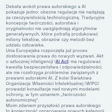
Debata wokół
prawa autorskiego a AI
pokazuje jedno: obecne regulacje nie nadążają
za rzeczywistością technologiczną. Tradycyjne
koncepcje twórczości, autorstwa i
oryginalności nie uwzględniają algorytmów
generatywnych, które potrafią produkować
miliony tekstów, obrazów czy melodii bez
udziału człowieka.
Unia Europejska rozpoczęła już proces
dostosowania prawa do nowych wyzwań. Akt
o sztucznej inteligencji (
AI Act
) ma regulować
kwestię bezpieczeństwa i odpowiedzialności,
ale nie rozstrzyga problemów związanych z
prawami autorskimi AI
. Z kolei Światowa
Organizacja Własności Intelektualnej (WIPO)
prowadzi konsultacje nad nowymi modelami
ochrony, w tym uznaniem „twórczości
autonomicznej”.
Moim zdaniem przyszłość prawa autorskiego
to konieczność opracowania
nowych kategorii