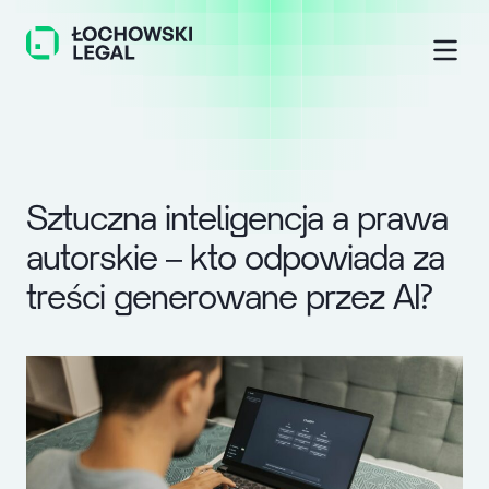
S
z
t
u
c
z
n
a
i
n
t
e
l
i
g
e
n
c
j
a
a
p
r
a
w
a
a
u
t
o
r
s
k
i
e
–
k
t
o
o
d
p
o
w
i
a
d
a
z
a
t
r
e
ś
c
i
g
e
n
e
r
o
w
a
n
e
p
r
z
e
z
A
I
?