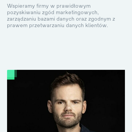
Wspieramy firmy w prawidłowym
pozyskiwaniu zgód marketingowych,
zarządzaniu bazami danych oraz zgodnym z
prawem przetwarzaniu danych klientów.