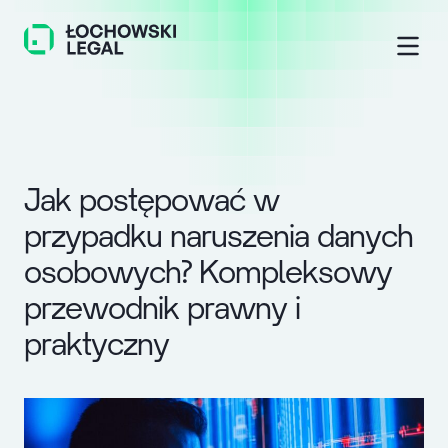
J
a
k
p
o
s
t
ę
p
o
w
a
ć
w
p
r
z
y
p
a
d
k
u
n
a
r
u
s
z
e
n
i
a
d
a
n
y
c
h
o
s
o
b
o
w
y
c
h
?
K
o
m
p
l
e
k
s
o
w
y
p
r
z
e
w
o
d
n
i
k
p
r
a
w
n
y
i
p
r
a
k
t
y
c
z
n
y