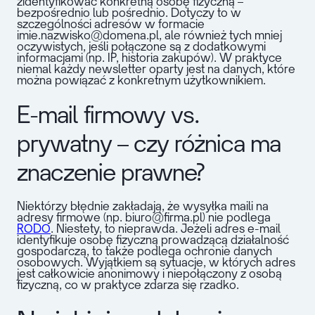
zidentyfikować konkretną osobę fizyczną –
bezpośrednio lub pośrednio. Dotyczy to w
szczególności adresów w formacie
imie.nazwisko@domena.pl, ale również tych mniej
oczywistych, jeśli połączone są z dodatkowymi
informacjami (np. IP, historia zakupów). W praktyce
niemal każdy newsletter oparty jest na danych, które
można powiązać z konkretnym użytkownikiem.
E-mail firmowy vs.
prywatny – czy różnica ma
znaczenie prawne?
Niektórzy błędnie zakładają, że wysyłka maili na
adresy firmowe (np. biuro@firma.pl) nie podlega
RODO
. Niestety, to nieprawda. Jeżeli adres e-mail
identyfikuje osobę fizyczną prowadzącą działalność
gospodarczą, to także podlega ochronie danych
osobowych. Wyjątkiem są sytuacje, w których adres
jest całkowicie anonimowy i niepołączony z osobą
fizyczną, co w praktyce zdarza się rzadko.