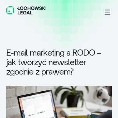
E
-
m
a
i
l
m
a
r
k
e
t
i
n
g
a
R
O
D
O
–
j
a
k
t
w
o
r
z
y
ć
n
e
w
s
l
e
t
t
e
r
z
g
o
d
n
i
e
z
p
r
a
w
e
m
?