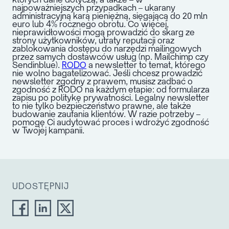
najpoważniejszych przypadkach – ukarany
administracyjną karą pieniężną, sięgającą do 20 mln
euro lub 4% rocznego obrotu.
Co więcej,
nieprawidłowości mogą prowadzić do skarg ze
strony użytkowników, utraty reputacji oraz
zablokowania dostępu do narzędzi mailingowych
przez samych dostawców usług (np. Mailchimp czy
Sendinblue).
RODO
a newsletter to temat, którego
nie wolno bagatelizować. Jeśli chcesz prowadzić
newsletter zgodny z prawem, musisz zadbać o
zgodność z RODO na każdym etapie: od formularza
zapisu po politykę prywatności. Legalny newsletter
to nie tylko bezpieczeństwo prawne, ale także
budowanie zaufania klientów. W razie potrzeby –
pomogę Ci audytować proces i wdrożyć zgodność
w Twojej kampanii.
UDOSTĘPNIJ