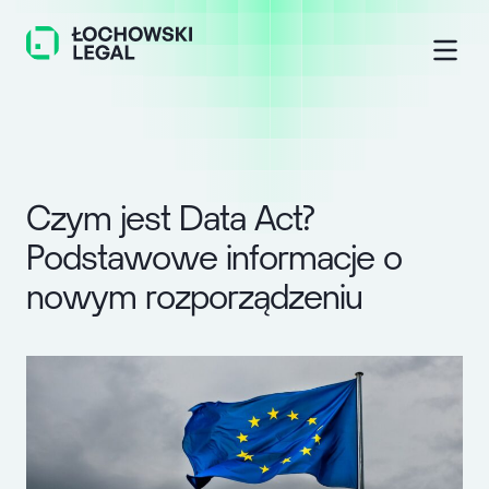
C
z
y
m
j
e
s
t
D
a
t
a
A
c
t
?
P
o
d
s
t
a
w
o
w
e
i
n
f
o
r
m
a
c
j
e
o
n
o
w
y
m
r
o
z
p
o
r
z
ą
d
z
e
n
i
u