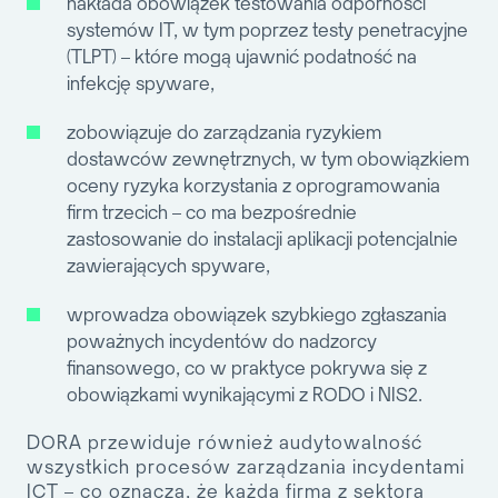
nakłada obowiązek
testowania odporności
systemów IT
, w tym poprzez
testy penetracyjne
(TLPT)
– które mogą ujawnić podatność na
infekcję spyware,
zobowiązuje do zarządzania ryzykiem
dostawców zewnętrznych, w tym obowiązkiem
oceny ryzyka korzystania z oprogramowania
firm trzecich – co ma bezpośrednie
zastosowanie do instalacji aplikacji potencjalnie
zawierających spyware,
wprowadza obowiązek
szybkiego zgłaszania
poważnych incydentów
do nadzorcy
finansowego, co w praktyce pokrywa się z
obowiązkami wynikającymi z RODO i NIS2.
DORA przewiduje również
audytowalność
wszystkich procesów zarządzania incydentami
ICT
– co oznacza, że każda firma z sektora