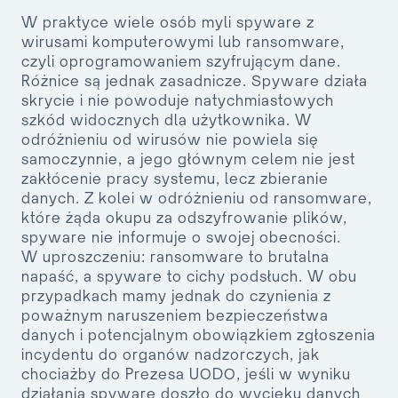
W praktyce wiele osób myli spyware z
wirusami komputerowymi lub ransomware,
czyli oprogramowaniem szyfrującym dane.
Różnice są jednak zasadnicze. Spyware działa
skrycie i nie powoduje natychmiastowych
szkód widocznych dla użytkownika. W
odróżnieniu od wirusów nie powiela się
samoczynnie, a jego głównym celem nie jest
zakłócenie pracy systemu, lecz zbieranie
danych. Z kolei w odróżnieniu od ransomware,
które żąda okupu za odszyfrowanie plików,
spyware nie informuje o swojej obecności.
W uproszczeniu: ransomware to brutalna
napaść, a spyware to cichy podsłuch. W obu
przypadkach mamy jednak do czynienia z
poważnym naruszeniem bezpieczeństwa
danych i potencjalnym obowiązkiem zgłoszenia
incydentu do organów nadzorczych, jak
chociażby do Prezesa UODO, jeśli w wyniku
działania spyware doszło do wycieku danych