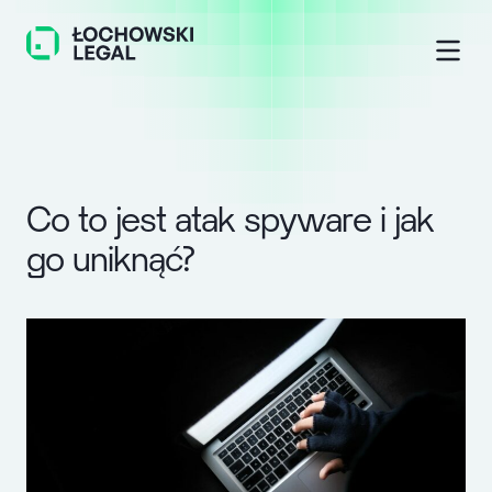
C
o
t
o
j
e
s
t
a
t
a
k
s
p
y
w
a
r
e
i
j
a
k
g
o
u
n
i
k
n
ą
ć
?